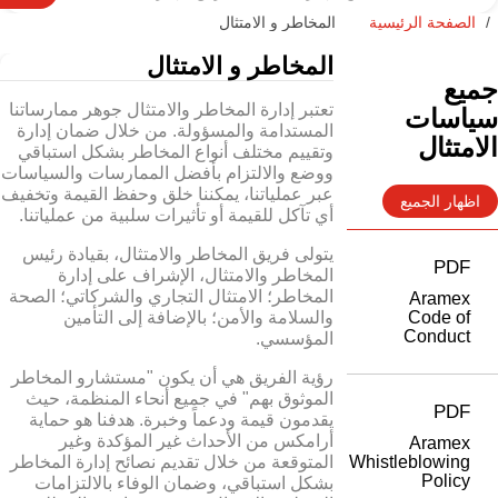
الصفحة الرئيسية
المخاطر و الامتثال
المخاطر و الامتثال
جميع
تعتبر إدارة المخاطر والامتثال جوهر ممارساتنا
سياسات
المستدامة والمسؤولة. من خلال ضمان إدارة
الامتثال
وتقييم مختلف أنواع المخاطر بشكل استباقي
ووضع والالتزام بأفضل الممارسات والسياسات
عبر عملياتنا، يمكننا خلق وحفظ القيمة وتخفيف
اظهار الجميع
أي تآكل للقيمة أو تأثيرات سلبية من عملياتنا.
يتولى فريق المخاطر والامتثال، بقيادة رئيس
PDF
المخاطر والامتثال، الإشراف على إدارة
المخاطر؛ الامتثال التجاري والشركاتي؛ الصحة
Aramex
Code of
والسلامة والأمن؛ بالإضافة إلى التأمين
Conduct
المؤسسي.
رؤية الفريق هي أن يكون "مستشارو المخاطر
الموثوق بهم" في جميع أنحاء المنظمة، حيث
PDF
يقدمون قيمة ودعماً وخبرة. هدفنا هو حماية
أرامكس من الأحداث غير المؤكدة وغير
Aramex
Whistleblowing
المتوقعة من خلال تقديم نصائح إدارة المخاطر
Policy
بشكل استباقي، وضمان الوفاء بالالتزامات