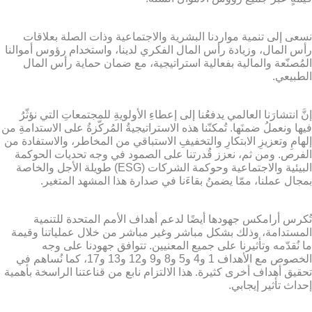
نسعى إلى تنمية مواردنا البشرية والاجتماعية وذات الصلة بعلاقات
رأس المال، وزيادة رأس المال الفكري لدينا، واستخدام رؤوس أموالنا
المُصنّعة والمالية بفعالية استراتيجية، مع ضمان حماية رأس المال
الطبيعي.
إنَّ انتشارَنا العالمي يدفعُنا إلى إعطاءِ الأولويةِ للمجتمعاتِ التي نؤثّرُ
فيها ونعملُ ضمنَها. تُمكنّنا هذه الاستراتيجيةُ المُركّزةُ على الاستدامةِ من
إلهامِ وتعزيزِ الابتكارِ والتخفيفِ الاستباقي من المخاطر، والاستفادة من
الفرص. ومن ثم، نعزز قُدرتنا على الصمود في وجه تحديات الحوكمة
البيئية والاجتماعية وحوكمة الشركات (ESG) طويلة الأجل والخاصة
بمجال عملنا، ممّا يضمنُ بقاءَنا في صدارة هذا المشهد المتغير.
تُكرس أرامكس جهودها أيضًا لدعم أهداف الأمم المتحدة للتنمية
المستدامة، وذلك بشكل مباشر وغير مباشر من خلال عملياتنا وقيمة
ما نُقدّمه وتأثيرنا على جميع المعنيين. تتوافق جهودنا على وجه
الخصوص مع الأهداف 1 و4 و5 و8 و9 و12 و13 و17، كما نُساهم في
تحقيق أهداف أخرى كثيرة. هذا الالتزام نابع من قناعتنا الراسخة بأهمية
إحداث تأثير إيجابي.