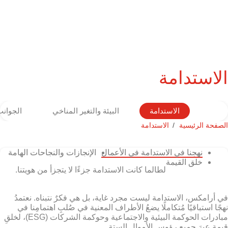
الاستدامة
الاستدامة
البيئة والتغير المناخي
الجوانب
الصفحة الرئيسية
الاستدامة
نهجنا في الاستدامة في الأعمال
الإنجازات والنجاحات الهامة
خلق القيمة
لطالما كانت الاستدامة جزءًا لا يتجزأ من هويتنا.
في أرامكس، الاستدامة ليست مجرد غاية، بل هي فكرٌ نتبناه. نعتمدُ
نهجًا استباقيًا مُتكاملًا يضعُ الأطراف المعنية في صُلبِ اهتمامِنا في
مبادرات الحوكمة البيئية والاجتماعية وحوكمة الشركات (ESG)، لخلقِ
قيمةٍ عبرَ جميع رؤوس الأموال الستة.