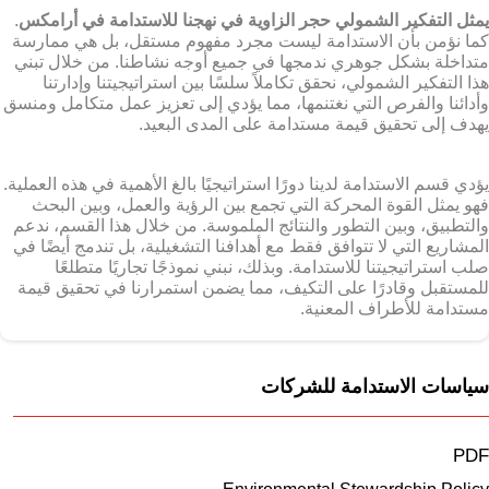
يمثل التفكير الشمولي حجر الزاوية في نهجنا للاستدامة في أرامكس
.
كما نؤمن بأن الاستدامة ليست مجرد مفهوم مستقل، بل هي ممارسة
متداخلة بشكل جوهري ندمجها في جميع أوجه نشاطنا. من خلال تبني
هذا التفكير الشمولي، نحقق تكاملاً سلسًا بين استراتيجيتنا وإدارتنا
وأدائنا والفرص التي نغتنمها، مما يؤدي إلى تعزيز عمل متكامل ومنسق
يهدف إلى تحقيق قيمة مستدامة على المدى البعيد.
يؤدي قسم الاستدامة لدينا دورًا استراتيجيًا بالغ الأهمية في هذه العملية.
فهو يمثل القوة المحركة التي تجمع بين الرؤية والعمل، وبين البحث
والتطبيق، وبين التطور والنتائج الملموسة. من خلال هذا القسم، ندعم
المشاريع التي لا تتوافق فقط مع أهدافنا التشغيلية، بل تندمج أيضًا في
صلب استراتيجيتنا للاستدامة. وبذلك، نبني نموذجًا تجاريًا متطلعًا
للمستقبل وقادرًا على التكيف، مما يضمن استمرارنا في تحقيق قيمة
مستدامة للأطراف المعنية.
سياسات الاستدامة للشركات
PDF