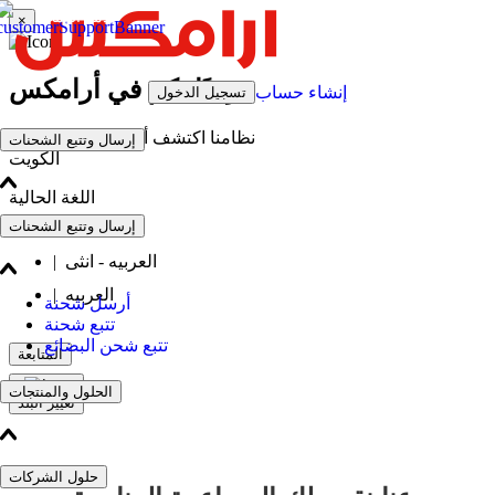
خدمة العملاء
×
مرحبًا بكم في أرامكس
إنشاء حساب
تسجيل الدخول
نظامنا اكتشف أنك موجود حاليًا في
إرسال وتتبع الشحنات
الكويت
اللغة الحالية
إرسال وتتبع الشحنات
English
العربيه - انثى
|
العربيه
|
أرسل شحنة
تتبع شحنة
تتبع شحن البضائع
المتابعة
الحلول والمنتجات
تغيير البلد
حلول الشركات