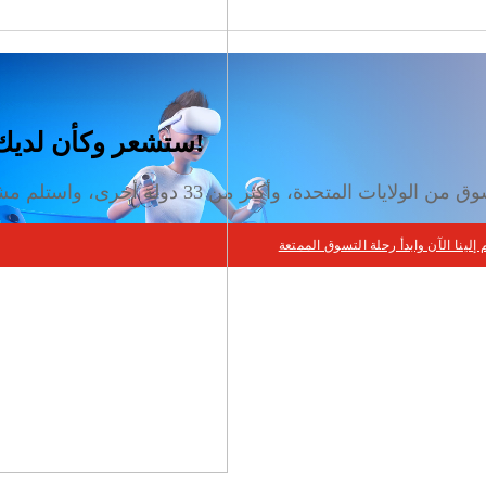
ستشعر وكأن لديك عناوين في جميع أنحاء العالم!