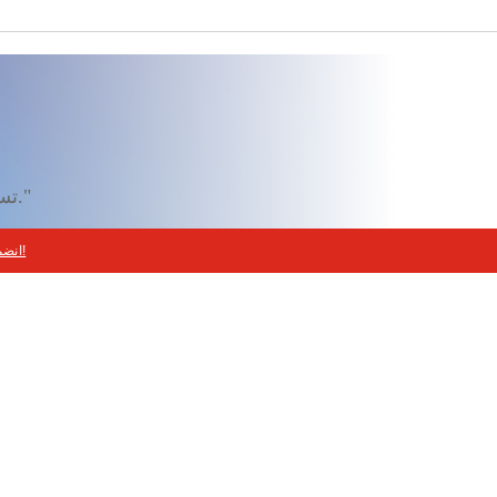
تسوق من الولايات المتحدة، وأكثر من 33 دولة أخرى، واستلم مشترياتك بسهولة مع خدمة "شوب آند شيب."
انضم إلينا الآن وابدأ رحلة التسوق الممتعة!