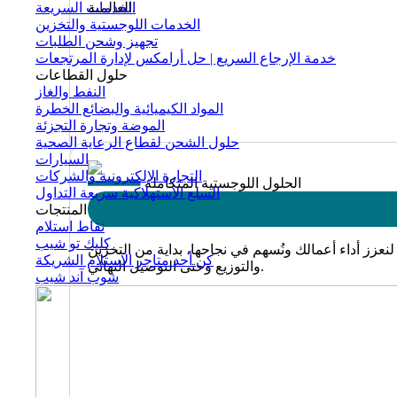
العالمية.
الخدمات السريعة
الخدمات اللوجستية والتخزين
تجهيز وشحن الطلبات
خدمة الإرجاع السريع | حل أرامكس لإدارة المرتجعات
حلول القطاعات
النفط والغاز
المواد الكيميائية والبضائع الخطرة
الموضة وتجارة التجزئة
حلول الشحن لقطاع الرعاية الصحية
السيارات
التجارة الإلكترونية والشركات
الحلول اللوجستية المتكاملة
السلع الاستهلاكية سريعة التداول
المنتجات
نقاط استلام
كليك تو شيب
نعزز أداء أعمالك ونُسهم في نجاحها، بداية من التخزين
كن أحد متاجر الاستلام الشريكة
والتوزيع وحتى التوصيل النهائي.
شوب آند شيب