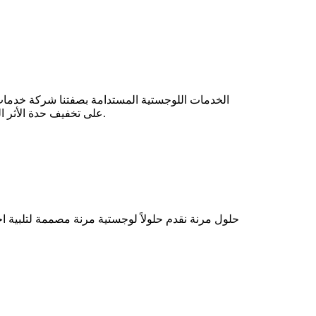
الخدمات اللوجستية المستدامة
بصفتنا شركة خدمات ل
على تخفيف حدة الأثر البيئي وتعظيم الكفاءة التشغيلية. حيث تعزز حلولنا المبتكرة العمليات التشغيلية الصديقة للبيئة مما يدعم مستقبلاً أكثر استدامة.
حلول مرنة
نقدم حلولاً لوجستية مرنة مصممة لتلبية ا