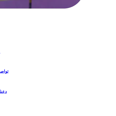
ابدأ الشحن
تواصل
دعنا