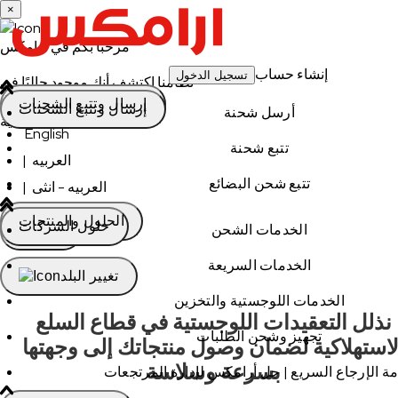
×
مرحبًا بكم في أرامكس
إنشاء حساب
تسجيل الدخول
نظامنا اكتشف أنك موجود حاليًا في
الإمارات العربية المتحدة
إرسال وتتبع الشحنات
إرسال وتتبع الشحنات
أرسل شحنة
اللغة الحالية
English
تتبع شحنة
العربيه
|
تتبع شحن البضائع
العربيه - انثى
|
الحلول والمنتجات
حلول الشركات
الخدمات الشحن
المتابعة
الخدمات السريعة
تغيير البلد
الخدمات اللوجستية والتخزين
نذلل التعقيدات اللوجستية في قطاع السلع
تجهيز وشحن الطلبات
لاستهلاكية لضمان وصول منتجاتك إلى وجهتها
بسرعة وسلاسة
ة الإرجاع السريع | حل أرامكس لإدارة المرتجعات