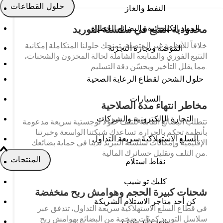
حلول القطاعات
النفط والغاز
المواد الكيميائية والبضائع الخطرة
محدودية التتبع في سلسلة التوريد
خلافاً للأنظمة غير المتصلة، تمنحك حلولنا المتكاملة إمكانية
الموضة وتجارة التجزئة
التتبع الفوري والمتابعة الشاملة لحالة المخزون والشحنات،
مما يقلل التأخير ويحسّن دقة التسليم.
حلول الشحن لقطاع الرعاية الصحية
السيارات
مخاطر انتهاء مدة الصلاحية
التجارة الإلكترونية والشركات
تتطلب البضائع القابلة للتلف حلولاً لوجستية سريعة مدعومة
بأنظمة تحكم بالحرارة. تساعدك شبكتنا الواسعة وخبرتنا
السلع الاستهلاكية سريعة التداول
الإقليمية وإمكانات سلسلة التبريد لدينا في حماية بضائعك
من التلف وتقليل خسائرك المالية.
المنتجات
نقاط استلام
كليك تو شيب
شحنات كبيرة الحجم وهوامش ربح منخفضة
كن أحد متاجر الاستلام الشريكة
في قطاع السلع الاستهلاكية سريعة التداول، تتدفق عبر
سلاسل التوريد كميات ضخمة من البضائع بهوامش ربح
شوب آند شيب