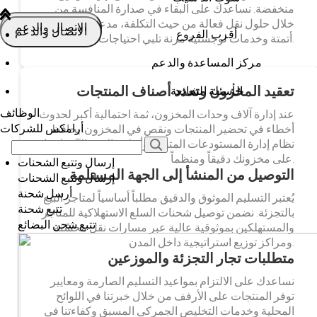
منخفضة. نساعدك على البقاء في صدارة المنافسة من
خلال حلول نقل فعالة من حيث التكلفة، مدعومة بتقنيات
الاتصال والدعم
الاتصال والدعم
أقرب الفروع
أتمتة وخدمات لوجستية مرنة تلبي احتياجات أعمالك.
مركز المساعدة والدعم
تعقيد المخزون وتعدد أصناف المنتجات
الأسئلة الشائعة
الوظائف
عند إدارة آلاف وحدات المخزون، ثمة احتمالية أكبر لحدوث
أرامكس للشركات
أخطاء في تحضير المنتجات ونقص في المخزون. يحافظ
نظام إدارة المستودعات المتقدم وأنظمة الفرز الآلي لدينا
على مخزونك دقيقاً ومنظماً.
إرسال وتتبع الشحنات
التوصيل من المنشأ إلى الجهة المستلمة
إرسال وتتبع الشحنات
أرسل شحنة
يُعتبر التسليم الموثوق والدقيق مطلباً أساسياً لمتاجر البيع
تتبع شحنة
بالتجزئة. نضمن توصيل شحنات السلع الاستهلاكية للمتاجر
تتبع شحن البضائع
والمستهلكين بموثوقية عالية عبر مسارات نقل محسّنة
ومراكز توزيع استراتيجية داخل المدن.
متطلبات تجار التجزئة والموزعين
نساعدك على الالتزام بمواعيد التسليم الصارمة ومعايير
توفر المنتجات على الأرفف من خلال خبرتنا في اللوائح
المحلية وخدمات التخليص الجمركي المسبق وكفاءتنا في