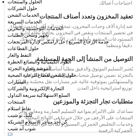
الحلول والمنتجات
احتياجات أعمالك.
حلول الشركات
الخدمات الشحن
تعقيد المخزون وتعدد أصناف المنتجات
الخدمات السريعة
عند إدارة آلاف وحدات المخزون، ثمة احتمالية أكبر لحدوث أخطاء
الخدمات اللوجستية والتخزين
في تحضير المنتجات ونقص في المخزون. يحافظ نظام إدارة
تجهيز وشحن الطلبات
المستودعات المتقدم وأنظمة الفرز الآلي لدينا على مخزونك
خدمة الإرجاع السريع | حل أرامكس لإدارة المرتجعات
دقيقاً ومنظماً.
حلول القطاعات
النفط والغاز
التوصيل من المنشأ إلى الجهة المستلمة
المواد الكيميائية والبضائع الخطرة
الموضة وتجارة التجزئة
يُعتبر التسليم الموثوق والدقيق مطلباً أساسياً لمتاجر البيع
بالتجزئة. نضمن توصيل شحنات السلع الاستهلاكية للمتاجر
حلول الشحن لقطاع الرعاية الصحية
والمستهلكين بموثوقية عالية عبر مسارات نقل محسّنة ومراكز
السيارات
توزيع استراتيجية داخل المدن.
التجارة الإلكترونية والشركات
السلع الاستهلاكية سريعة التداول
متطلبات تجار التجزئة والموزعين
المنتجات
نقاط استلام
نساعدك على الالتزام بمواعيد التسليم الصارمة ومعايير توفر
كليك تو شيب
المنتجات على الأرفف من خلال خبرتنا في اللوائح المحلية
كن أحد متاجر الاستلام الشريكة
وخدمات التخليص الجمركي المسبق وكفاءتنا في المعاملات
شوب آند شيب
الجمركية الرقمية.