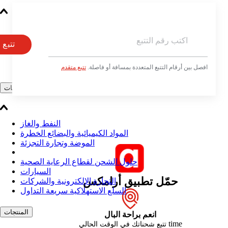
الخدمات الشحن
الخدمات السريعة
تتبع
الخدمات اللوجستية والتخزين
تجهيز وشحن الطلبات
خدمة الإرجاع السريع | حل أرامكس لإدارة المرتجعات
افصل بين أرقام التتبع المتعددة بمسافة أو فاصلة.
تتبع متقدم
حلول القطاعات
النفط والغاز
المواد الكيميائية والبضائع الخطرة
الموضة وتجارة التجزئة
حلول الشحن لقطاع الرعاية الصحية
السيارات
حمّل تطبيق أرامكس
التجارة الإلكترونية والشركات
السلع الاستهلاكية سريعة التداول
المنتجات
انعم براحة البال
time
تتبع شحناتك في الوقت الحالي