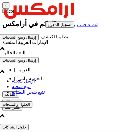
×
مرحبًا بكم في أرامكس
إنشاء حساب
تسجيل الدخول
نظامنا اكتشف أنك موجود حاليًا في
إرسال وتتبع الشحنات
الإمارات العربية المتحدة
اللغة الحالية
إرسال وتتبع الشحنات
English
العربيه
|
العربيه - انثى
|
أرسل شحنة
تتبع شحنة
تتبع شحن البضائع
المتابعة
الحلول والمنتجات
تغيير البلد
حلول الشركات