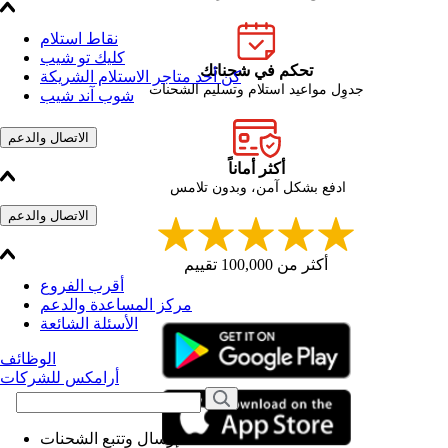
نقاط استلام
كليك تو شيب
تحكم في شحناتك
كن أحد متاجر الاستلام الشريكة
جدوِل مواعيد استلام وتسليم الشحنات
شوب آند شيب
الاتصال والدعم
أكثر أماناً
ادفع بشكل آمن، وبدون تلامس
الاتصال والدعم
أكثر من 100,000 تقييم
أقرب الفروع
مركز المساعدة والدعم
الأسئلة الشائعة
الوظائف
أرامكس للشركات
إرسال وتتبع الشحنات