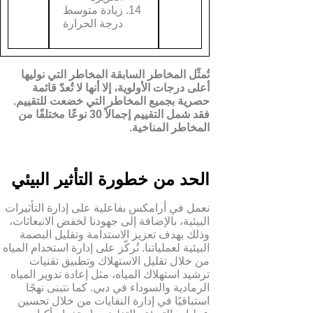
زيادة متوسط ​​
درجة الحرارة
تُمثّل المخاطر السابقة المخاطر التي نوليها
أعلى درجات الأولوية، إلا أنها لا تُعدّ قائمة
حصرية بجميع المخاطر التي خضعت للتقييم.
فقد شمل التقييم إجمالاً 30 نوعًا مختلفًا من
المخاطر المناخية
.
الحد من خطورة التأثير البيئي
نعمل في أرامكس بفاعلية على إدارة التأثيرات
البيئية، بالإضافة إلى جهودنا لخفض الانبعاثات،
وذلك بهدف تعزيز الاستدامة وتقليل البصمة
البيئية لعملياتنا. نُركّز على إدارة استخدام المياه
من خلال تقليل الاستهلاك وتطبيق تقنيات
ترشيد استهلاك المياه، مثل إعادة تدوير المياه
الرمادية والسوداء في دبي. كما نتبنى نهجًا
استباقيًا في إدارة النفايات من خلال تحسين