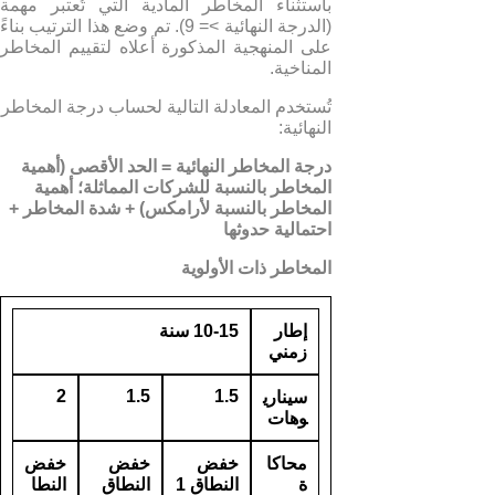
باستثناء المخاطر المادية التي تُعتبر مهمة
(الدرجة النهائية >= 9). تم وضع هذا الترتيب بناءً
على المنهجية المذكورة أعلاه لتقييم المخاطر
المناخية.
تُستخدم المعادلة التالية لحساب درجة المخاطر
النهائية:
درجة المخاطر النهائية
=
الحد الأقصى
(
أهمية
المخاطر بالنسبة للشركات المماثلة؛ أهمية
المخاطر بالنسبة لأرامكس
) +
شدة المخاطر
+
احتمالية حدوثها
المخاطر ذات الأولوية
إطار
10-15
سنة
زمني
2
1.5
1.5
سيناري
وهات
محاكا
خفض
خفض
خفض
ة
النطاق
1
النطاق
النطا