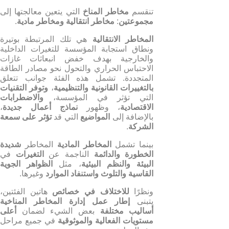
تنقسم
مخاطر المناخ
التي يتعين معالجتها إلى
مجموعتين
:
مخاطر انتقالية ومخاطر مادية
.
المخاطر الانتقالية
هي تلك المرتبطة بوتيرة
ونطاق استجابة المؤسسة للتغيرات الداخلية
والخارجية بهدف خفض انبعاثات غازات
الاحتباس الحراري والتحول نحو مصادر الطاقة
المتجددة. تشمل هذه الفئة جوانب تتعلق
بالتغييرات القانونية والتنظيمية
،
وتوفر التقنيات
التي تؤثر في المؤسسة،
والاضطرابات
الاقتصادية
، وظهور
نماذج أعمال جديدة
،
بالإضافة إلى
المواضيع
التي قد
تؤثر على سمعة
الشركة
.
بينما تشمل
المخاطر المادية
المخاطر
شديدة
الخطورة والدائمة
الناجمة عن
التغيرات
في
البيئة
والنظم البيئية
، مثل
الظواهر الجوية
القاسية
والتلوث
واستنفاد الموارد
وغيرها.
ونظرًا
للاختلاف في خصائص
هاتين الفئتين،
يتبنى
إطار عمل إدارة المخاطر
المناخية
أساليب مختلفة
بعض الشيء لضمان
أعلى
مستويات الفعالية والموثوقية
في جميع مراحل