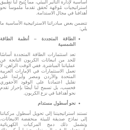
أساسية لإدارة التأثير البيئي، مما يُتيح لنا تطبيق
استراتيجيات مُوجّهة تُحقق تقدماً ملموساً نحو
أهدافنا في مجال الاستدامة.
تتضمن بعض مبادراتنا الاستراتيجية الأساسية ما
يلي:
الطاقة المتجددة – أنظمة الطاقة
الشمسية
تعد استثمارات الطاقة المتجددة أساسًا
للحد من انبعاثات الكربون الناتجة عن
عملياتنا المباشرة. ففي الوقت الراهن، لا
تعمل الاستثمارات في الإمارات العربية
المتحدة والأردن ومصر وأيرلندا على
تقليل اعتمادنا على الوقود الأحفوري
فحسب، بل تسمح لنا أيضًا بإحراز تقدم
نحو أهدافنا في نزع الكربون.
نحو أسطول مستدام
تستند استراتيجيتنا إلى تحويل أسطول مركباتنا
إلى نماذج صديقة للبيئة منخفضة الانبعاثات،
وتشمل ذلك دمج المركبات الكهربائية
واستخدام الوقود المستدام حيثما أمكن ذلك