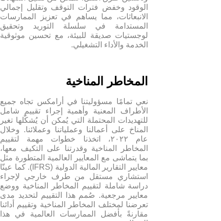
الوقود وخفض فترات التوقف وتقليل إجمالي
الانبعاثات، مما يساهم في تعزيز الممارسات
المستدامة في سلسلة التوريد وتحقيق
لوجستيات صديقة للبيئة، مع تحسين موثوقية
الخدمة والأداء التشغيلي.
المخاطر المناخية
نعي تمامًا مسؤوليتنا في أرامكس تجاه جميع
الأطراف المعنية وأهمية إجراء تقييم شامل
للتهديدات المحتملة التي يُمكن أن يُشكّلها تغير
المناخ على أعمالنا وعملياتنا وعملائنا. وخلال
عام ٢٠٢٢، اتخذنا خطوات مهمة لتقييم
المخاطر المناخية وقدرتنا على التكيف معها،
بما يتماشى مع المعايير العالمية المتطورة مثل
معايير التقارير المالية الدولية (IFRS). كما عينّا
استشاري مستقل من طرف خارجي لإجراء
دراسة شاملة لتقييم المخاطر المناخية ووضع
معايير مرجعية. صُمم هذا التقييم لتحديد مدى
تعرضنا لمختلف المخاطر المناخية وتقييم أدائنا
مقارنةً بأفضل الممارسات العالمية في هذا