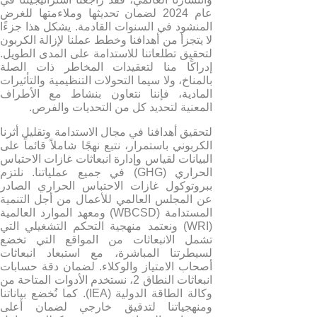
عام 2024 لضمان تحديثها وملاءمتها للغرض
المنشود في السنوات القادمة. يشكل هذا جزءًا
لا يتجزأ من أهدافنا وخطط عملنا لإزالة الكربون
لتحقيق تطلعاتنا للاستدامة على المدى الطويل.
إدراكًا منا لتعقيدات المخاطر ذات الصلة
بالمناخ، ولا سيما التحولات التنظيمية والتأثيرات
المادية، فإننا نتعاون بنشاط مع الأطراف
المعنية لتحديد كل من التحديات والفرص.
لتحقيق أهدافنا في مجال الاستدامة وتقليل أثرنا
الكربوني باستمرار، نتبع نهجًا شاملاً قائماً على
البيانات لقياس وإدارة انبعاثات غازات الاحتباس
الحراري (GHG) في جميع عملياتنا. نلتزم
ببروتوكول غازات الاحتباس الحراري الصادر
عن المجلس العالمي للأعمال من أجل التنمية
المستدامة (WBCSD) ومعهد الموارد العالمية
(WRI) ونعتمد منهجية التحكم التشغيلي التي
تشمل الانبعاثات من المواقع التي تخضع
لسيطرتنا المباشرة، مع استبعاد انبعاثات
أصحاب الامتياز والوكلاء. لضمان دقة حسابات
انبعاثات النطاق 2، نستخدم الأدوات المتاحة من
وكالة الطاقة الدولية (IEA). كما نُخضع بياناتنا
ومنهجياتنا لتدقيق خارجي لضمان أعلى