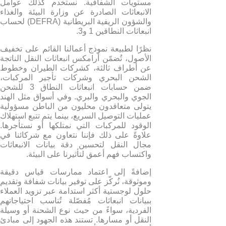
مستويات الشفافية. نستخدم كذلك عوامل
الانبعاثات الصادرة عن وزارة البيئة والغذاء
والشؤون الريفية البريطانية (DEFRA) لحساب
انبعاثات النطاقين 1 و3.
نظرًا لطبيعة نموذج أعمالنا القائم على تخفيف
الأصول، تُضمّن أرامكس انبعاثات النقل الناتجة
عن أطراف ثالثة، كشركات الطيران وخطوط
الشحن البحري وشركات تأجير المركبات،
ضمن حسابات انبعاثات النطاق 3 للشحن
الجوي والبحري والبري. وفي أسواق مثل الهند
يتولى متعاقدون محليون من الباطن مسؤولية
عمليات التوصيل السريع، بينما يتم تتبع استهلاك
الوقود للمركبات التي نمتلكها أو نستأجرها.
علاوةً على ذلك فإننا نتعاون مع شركائنا في
مجال النقل لتحسين دقة بيانات الانبعاثات
واكتساب فهم أعمق لتأثيرنا على البيئة.
إضافةً إلى اعتماد ممارسات قياس دقيقة
وموثوقة، نُركّز على توفير بيانات شفافة وتقديم
حلول لوجستية أكثر استدامة عبر تزويد العملاء
ببيانات انبعاثات مُفصّلة تُناسب احتياجاتهم
الفردية، سواءً من حيث نوع الشحنة أو وسيلة
النقل أو مسارها. تستند هذه الجهود إلى مبادئ