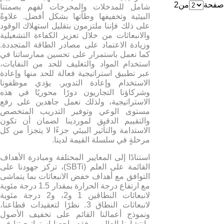
صفحة
من
2
شامل للمدخلات والمخرجات لفهم بصمتنا
البيئية وتخفيفها وطأتها بشكل أفضل. علاوةً
على ذلك فإننا ملتزمون بتقليل استهلاك الوقود
والانبعاثات من خلال تعزيز الكفاءة التشغيلية
وزيادة الاعتماد على مصادر الطاقة المتجددة.
كما نعمل باستمرار على تحسين ممارساتنا في
استخدام المواد والتغليف للحد من النفايات،
عبر تطبيق استراتيجية فعالة للحد منها وإعادة
الاستخدام وإعادة التدوير. يؤدي موظفونا
وشركاؤنا التجاريون دورًا محوريًا في هذه
الاستراتيجية، ولذلك نعمل جاهدين على رفع
مستوى الوعي وتوفير التدريب المتخصص
والتقييم الدقيق لموردينا لضمان أن تكون
الاستدامة والتأثير البيئي جزءًا لا يتجزأ من كل
مرحلةٍ في سلسلة القيمة لدينا.
استنادًا إلى المعايير المختلفة ومبادرة الأهداف
القائمة على العلم (SBTi)، تركز جهودنا على
التوافق مع أهداف خفض الانبعاثات بما يتماشى
مع ارتفاع درجة الحرارة بمقدار 1.5 درجة مئوية
لانبعاثات النطاقين 1 و2، و2 درجة مئوية
لانبعاثات النطاق 3. نظرًا لتعقيدات قطاعنا،
ونموذج أعمالنا القائم على تخفيف الأصول
وانتشارنا العالمي، فقد راجعنا استراتيجيتنا في