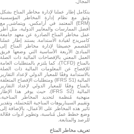
المجال.
يتكامل إطار عملنا لإدارة مخاطر المناخ بشكل
وثيق مع نظام إدارة المخاطر المؤسسية
(ERM) المعتمد في أرامكس، ويتماشى مع
أفضل الممارسات والمعايير الدولية، مثل أُطر
عمل مخاطر المناخ الصادرة عن معهد جامعة
كامبريدج لقيادة الاستدامة. يستند إطار عملنا
المُصمم خصيصًا لإدارة مخاطر المناخ إلى
المبادئ الأربعة الأساسية التي وضعها فريق
العمل المعني بالإفصاحات المالية ذات الصلة
بالمناخ (TCFD)، كما يلتزم بالمتطلبات العامة
للإفصاح عن المعلومات المالية ذات الصلة
بالاستدامة وفقًا للمعيار الدولي لإعداد التقارير
المالية (IFRS S1) ومتطلبات الإفصاح المتعلقة
بالمناخ وفقًا للمعيار الدولي لإعداد التقارير
المالية (IFRS S2). حيث يوفر هذا الإطار
منهجية مُنظمة لتحديد المخاطر المناخية،
وتقييم السيناريوهات المناخية المُحتملة، وتقدير
تأثير هذه المخاطر على الأعمال، بالإضافة إلى
وضع خطط عمل مُناسبة، وتطوير أدوات فعّالة
للرصد والمتابعة.
تعريف مخاطر المناخ