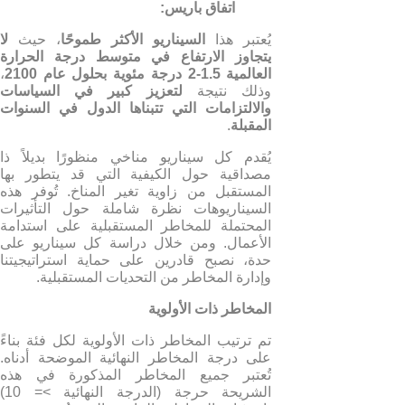
اتفاق باريس
:
يُعتبر هذا
السيناريو الأكثر طموحًا
، حيث
لا
يتجاوز الارتفاع في متوسط درجة الحرارة
العالمية
1.5-2
درجة مئوية
بحلول عام
2100
،
وذلك نتيجة
لتعزيز كبير في السياسات
والالتزامات التي تتبناها الدول في السنوات
المقبلة
.
يُقدم كل سيناريو مناخي منظورًا بديلاً ذا
مصداقية حول الكيفية التي قد يتطور بها
المستقبل من زاوية تغير المناخ. تُوفر هذه
السيناريوهات نظرة شاملة حول التأثيرات
المحتملة للمخاطر المستقبلية على استدامة
الأعمال. ومن خلال دراسة كل سيناريو على
حدة، نصبح قادرين على حماية استراتيجيتنا
وإدارة المخاطر من التحديات المستقبلية.
المخاطر ذات الأولوية
تم ترتيب المخاطر ذات الأولوية لكل فئة بناءً
على درجة المخاطر النهائية الموضحة أدناه.
تُعتبر جميع المخاطر المذكورة في هذه
الشريحة حرجة (الدرجة النهائية >= 10)