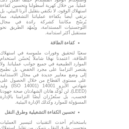
عملياً. من خلال كهربة أسطولنا وتحسين كفاءة
استهلاك الوقود، لا نكتفي بتقليل أثرنا البيئي، بل
نرتقي أيضاً بكفاءة عملياتنا التشغيلية، مما
يُرسّخ مكانتنا كشركة رائدة في مجال
اللوجستيات المستدامة، ويُمهّد الطريق نحو
مستقبل أكثر استدامة.
كفاءة الطاقة
سعيًا لتحقيق وفورات ملموسة في استهلاك
الطاقة، اعتمدنا نهجًا شاملاً يُحسّن استخدام
الموارد الطبيعية في جميع جوانب عملياتنا. ولا
يقتصر التزامنا على مجرد الخفض، بل نطمح
إلى وضع معايير جديدة في مجال الاستدامة
على مستوى القطاع من خلال الحصول على
شهادتي الأيزو 14001 (ISO 14001) وليد
(LEED). لن تُؤكّد هاتان الشهادتان صحة جهودنا
فحسب، بل ستُعزّزان أيضًا التزامنا بالإدارة
المسؤولة للموارد وكذلك الإدارة البيئية.
تحسين الكفاءة التشغيلية وطرق النقل
باستخدام أحدث التقنيات لتيسير العمليات
وتحسين طرق النقل، نتمكن من تقليل استهلاك