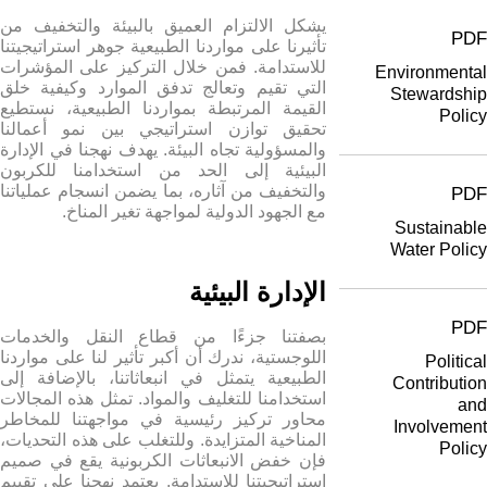
يشكل الالتزام العميق بالبيئة والتخفيف من
PDF
تأثيرنا على مواردنا الطبيعية جوهر استراتيجيتنا
للاستدامة. فمن خلال التركيز على المؤشرات
Environmental
التي تقيم وتعالج تدفق الموارد وكيفية خلق
Stewardship
القيمة المرتبطة بمواردنا الطبيعية، نستطيع
Policy
تحقيق توازن استراتيجي بين نمو أعمالنا
والمسؤولية تجاه البيئة. يهدف نهجنا في الإدارة
البيئية إلى الحد من استخدامنا للكربون
والتخفيف من آثاره، بما يضمن انسجام عملياتنا
PDF
مع الجهود الدولية لمواجهة تغير المناخ.
Sustainable
Water Policy
الإدارة البيئية
PDF
بصفتنا جزءًا من قطاع النقل والخدمات
اللوجستية، ندرك أن أكبر تأثير لنا على مواردنا
Political
الطبيعية يتمثل في انبعاثاتنا، بالإضافة إلى
Contribution
استخدامنا للتغليف والمواد. تمثل هذه المجالات
and
محاور تركيز رئيسية في مواجهتنا للمخاطر
Involvement
المناخية المتزايدة. وللتغلب على هذه التحديات،
Policy
فإن خفض الانبعاثات الكربونية يقع في صميم
استراتيجيتنا للاستدامة. يعتمد نهجنا على تقييم