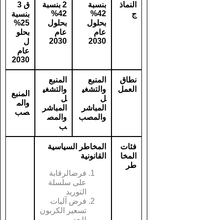
النماذ
بنسبة
2
بنسبة
ق
3
42%
42%
ج
بنسبة
بحلول
بحلول
25%
عام
عام
بحلو
2030
2030
ل
عام
2030
نطاق
المنبع
المنبع
العمل
والتشغي
والتشغي
المنبع
ل
ل
والم
المباشر
المباشر
صب
والمصب
والمص
ب
فئات
المخاطر السياسية
المخا
القانونية
طر
فرضالرقابة
على سلسلة
التوريد
فرض آليات
تسعير الكربون
للحد من