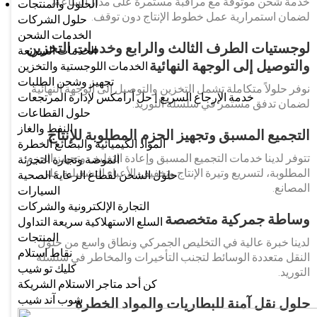
خدمة شحن موثوقة مع مراقبة مستمرة على مدار الساعة،
الحلول والمنتجات
لضمان استمرارية عمل خطوط الإنتاج دون توقف.
حلول الشركات
الخدمات الشحن
لوجستيات الطرف الثالث والرابع وخدمات التخزين
الخدمات السريعة
والتوصيل إلى الوجهة النهائية
الخدمات اللوجستية والتخزين
تجهيز وشحن الطلبات
نوفر حلولاً متكاملة تشمل التخزين والتوصيل إلى الوجهة النهائية
خدمة الإرجاع السريع | حل أرامكس لإدارة المرتجعات
لضمان تدفق مستمر في سلسلة التوريد.
حلول القطاعات
النفط والغاز
التجميع المسبق وتجهيز الحزم المطلوبة للإنتاج
المواد الكيميائية والبضائع الخطرة
تتوفر لدينا خدمات التجميع المسبق وإعادة التغليف وتجهيز الحزم
الموضة وتجارة التجزئة
المطلوبة، لتسريع وتيرة الإنتاج وتخفيف الأعباء التشغيلية على
حلول الشحن لقطاع الرعاية الصحية
المصانع.
السيارات
التجارة الإلكترونية والشركات
وساطة جمركية متخصصة
السلع الاستهلاكية سريعة التداول
المنتجات
لدينا خبرة عالية في التخليص الجمركي ونطاق واسع من حلول
نقاط استلام
النقل متعددة الوسائط لتجنب التأخيرات والمخاطر في سلسلة
كليك تو شيب
التوريد.
كن أحد متاجر الاستلام الشريكة
شوب آند شيب
حلول نقل آمنة للبطاريات والمواد الخطرة