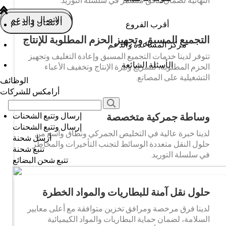
النهائية لضمان تدفق مستمر في سلسلة التوريد.
الاتصال والدعم
الاتصال والدعم
أقرب الفروع
التجميع المسبق وتجهيز الحزم المطلوبة للإنتاج
مركز المساعدة والدعم
تتوفر لدينا خدمات التجميع المسبق وإعادة التغليف وتجهيز
الأسئلة الشائعة
الحزم المطلوبة، لتسريع وتيرة الإنتاج وتخفيف الأعباء
التشغيلية على المصانع.
الوظائف
أرامكس للشركات
وساطة جمركية متخصصة
إرسال وتتبع الشحنات
إرسال وتتبع الشحنات
لدينا خبرة عالية في التخليص الجمركي ونطاق واسع من
أرسل شحنة
حلول النقل متعددة الوسائط لتجنب التأخيرات والمخاطر
تتبع شحنة
في سلسلة التوريد.
تتبع شحن البضائع
حلول نقل آمنة للبطاريات والمواد الخطرة
لدينا فرق مرخصة ومرافق تخزين متوافقة مع أعلى معايير
السلامة، لضمان حماية البطاريات والمواد الكيميائية