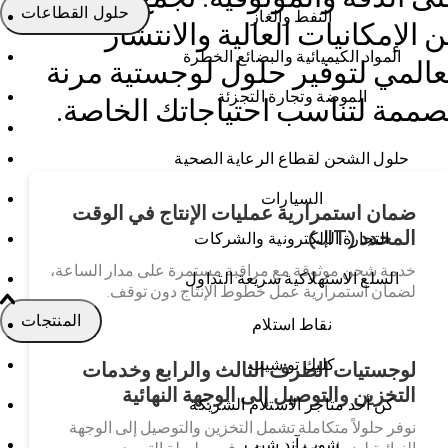
حلول القطاعات
النفط والغاز
ن الإمكانيات العالية والانتشار
المواد الكيميائية والبضائع الخطرة
عالمي لتوفير حلول لوجستية مرنة
الموضة وتجارة التجزئة
ممة لتناسب احتياجاتك الخاصة.
حلول الشحن لقطاع الرعاية الصحية
السيارات
ضمان استمرارية عمليات الإنتاج في الوقت
المحدد (JIT)
التجارة الإلكترونية والشركات
خدمة شحن موثوقة مع مراقبة مستمرة على مدار الساعة،
السلع الاستهلاكية سريعة التداول
لضمان استمرارية عمل خطوط الإنتاج دون توقف.
المنتجات
نقاط استلام
كليك تو شيب
لوجستيات الطرف الثالث والرابع وخدمات
التخزين والتوصيل إلى الوجهة النهائية
كن أحد متاجر الاستلام الشريكة
نوفر حلولاً متكاملة تشمل التخزين والتوصيل إلى الوجهة
شوب آند شيب