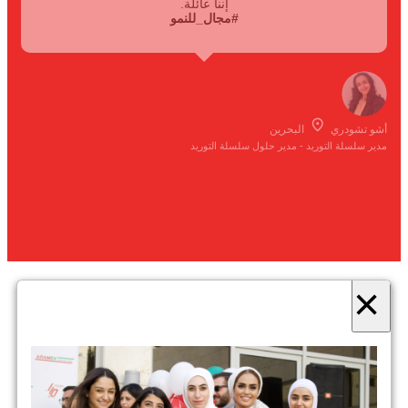
إننا عائلة.
#مجال_للنمو
أشو تشودري
البحرين
مدير سلسلة التوريد - مدير حلول سلسلة التوريد
×