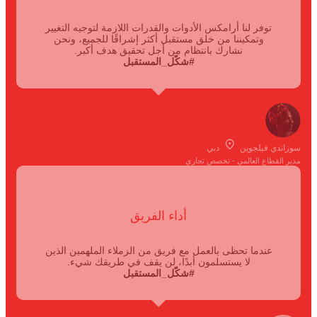
توفر لنا أرامكس الأدوات والقدرات اللازمة لتوجيه التغيير
وتمكيننا من خلق مستقبل أكثر إشراقًا للجميع، ونحن
نشارك بانتظام من أجل تحقيق هدف أكبر.
#شكّل_المستقبل
سوزاندي فيلجوين
دبي
مدير القطاع العالمي - تخصص تجاري
أداء الفريق
عندما تحظى بالعمل مع فريق من الزملاء الملهمين الذين
لا يستسلمون أبدًا، لن يقف في طريقك شيء.
#شكّل_المستقبل