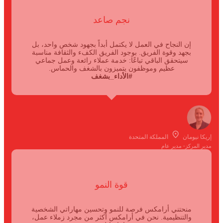
نجم صاعد
إن النجاح في العمل لا يكتمل أبداً بجهود شخص واحد، بل
بجهد وقوة الفريق. بوجود الفريق الكفء والثقافة مناسبة
سيتحقق الباقي تباعًا: خدمة عملاء رائعة وعمل جماعي
عظيم وموظفون يتميزون بالشغف والحماس.
#الأداء_بشغف
إريكا نيومان
المملكة المتحدة
مدير المركز- مدير عام
قوة النمو
منحتني أرامكس فرصة للنمو وتحسين مهاراتي الشخصية
والتنظيمية. نحن في أرامكس أكثر من مجرد زملاء عمل،