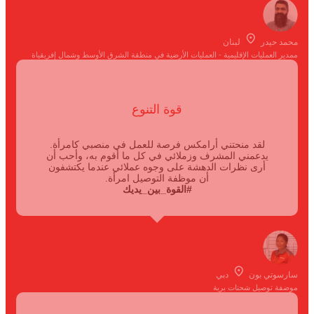
محمد حيدر
لبنان
ممدير العمليات الإقليمية - العمليات الأرضية في منطقة الشرق الأوسط وشمال إفريقياة
قوة التنوع
لقد منحتني أرامكس فرصة للعمل في منصبي كامرأة.
يدعمني المشرف وزملائي في كل ما أقوم به، وأحب أن
أرى نظرات الدهشة على وجوه عملائي عندما يكتشفون
أن موظفة التوصيل امرأة.
#القوة_بين_يديك
سارسوتي بون
دبي
موضفة توصيل شحنات برية