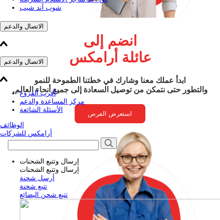
شوب آند شيب
الاتصال والدعم
انضم إلى
عائلة أرامكس
الاتصال والدعم
ابدأ عملك معنا وشارك في خطتنا الطموحة للنمو
والتطور حتى نتمكن من توصيل السعادة إلى جميع أنحاء العالم.
أقرب الفروع
مركز المساعدة والدعم
الأسئلة الشائعة
استعرض الفرص
الوظائف
أرامكس للشركات
إرسال وتتبع الشحنات
إرسال وتتبع الشحنات
أرسل شحنة
تتبع شحنة
تتبع شحن البضائع