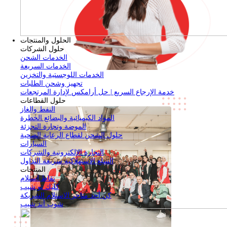
الحلول والمنتجات
حلول الشركات
الخدمات الشحن
الخدمات السريعة
الخدمات اللوجستية والتخزين
تجهيز وشحن الطلبات
خدمة الإرجاع السريع | حل أرامكس لإدارة المرتجعات
حلول القطاعات
النفط والغاز
المواد الكيميائية والبضائع الخطرة
الموضة وتجارة التجزئة
حلول الشحن لقطاع الرعاية الصحية
السيارات
التجارة الإلكترونية والشركات
السلع الاستهلاكية سريعة التداول
المنتجات
نقاط استلام
كليك تو شيب
كن أحد متاجر الاستلام الشريكة
شوب آند شيب