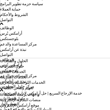
سياسة حزمة تطوير البرامج
حماية العملاء
الشروط والأحكام
التواصل
الوظائف
أرامكس بْرِس
بلوجستكس
مركز المساعدة والدعم
نبذة عن أرامكس
التواصل
الوظائف
الحلول والمنتجات
أرامكس بْرِس
حلول الشركات
بلوجستكس
الخدمات الشحن
مركز المساعدة والدعم
الخدمات السريعة
نبذة عن أرامكس
الخدمات اللوجستية والتخزين
مركز حلول المطورين
تجهيز وشحن الطلبات
خدمة الإرجاع السريع | حل أرامكس لإدارة المرتجعات
واجهات برمجة التطبيقات
حلول القطاعات
منصات التجارة الإلكترونية
النفط والغاز
موقع أرامكس الإلكتروني
المواد الكيميائية والبضائع الخطرة