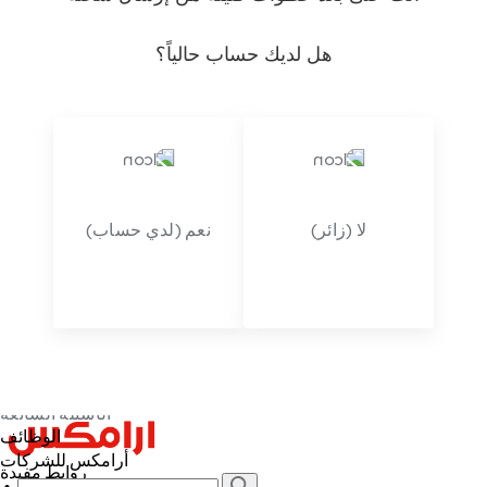
النفط والغاز
المواد الكيميائية والبضائع الخطرة
الموضة وتجارة التجزئة
هل لديك حساب حالياً؟
حلول الشحن لقطاع الرعاية الصحية
السيارات
التجارة الإلكترونية والشركات
السلع الاستهلاكية سريعة التداول
المنتجات
نقاط استلام
كليك تو شيب
لا (زائر)
نعم (لدي حساب)
كن أحد متاجر الاستلام الشريكة
شوب آند شيب
الاتصال والدعم
الاتصال والدعم
أقرب الفروع
مركز المساعدة والدعم
الأسئلة الشائعة
الوظائف
أرامكس للشركات
روابط مفيدة