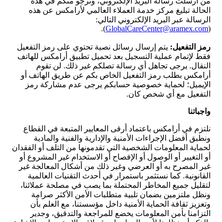
من أرسلت رسالة البريد الإلكتروني، ونرجو منكم في هذه
الحالة تبليغ مركز خدمة العملاء العالمي لأرامكس عن هذه
الرسالة عبر البريد الإلكتروني التالي:
).
GlobalCareCenter@aramex.com
(
رمز التفعيل
:
يتم إرسال رسائل نصية تحتوي على رمز التفعيل
فقط لإتمام عملية التسجيل بعد تحميل تطبيق أرامكس للهاتف
النقال. يرجى تجاهل أي رسالة تصلكم غير ذلك. لن تقوم
أرامكس بطلب رمز التفعيل الخاص بكم عن طريق الهاتف أو
الإيميل؛ لحماية خصوصية حسابكم يرجى عدم مشاركة رمز
التفعيل مع أي شخص كان.
واجباتنا
نلتزم في أرامكس باعتماد أرقى المعايير المتبعة في القطاع
ونطبق أفضل الإجراءات الأمنية والإدارية والفنية والمادية
لحماية المعلومات الشخصية التي تقدمونها من التلف أو الفقدان
أو التغيير أو الوصول أو الإفصاح أو الاستخدام غير المشروع أو
غير المصرح به أو العرضي وغير ذلك من أشكال المعالجة غير
القانونية. كما نستثمر باستمرار في أحدث التقنيات العالمية
لتقليل جميع المخاطر المحتملة بما يصب في مصلحة عملائنا،
ونظل ملتزمين بضمان تلبية متطلبات الأمن الأكثر صرامة
وتعزيز ثقافة الحماية الأمنية داخل مؤسستنا، مع العلم بأن
التزامنا بأمن المعلومات يخضع للمراجعة والتدقيق، وجدير