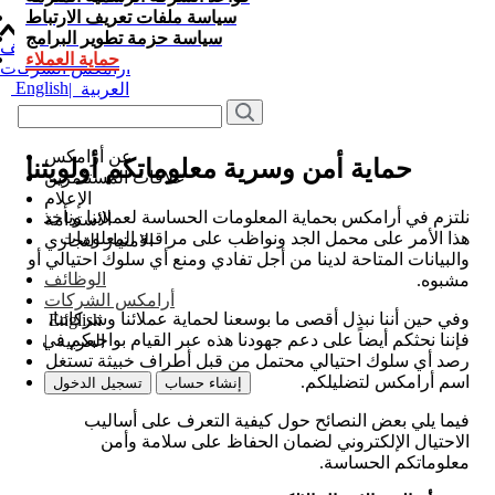
سياسة ملفات تعريف الارتباط
سياسة حزمة تطوير البرامج
الوظائف
حماية العملاء
أرامكس الشركات
English
العربية
|
عن أرامكس
حماية أمن وسرية معلوماتكم أولويتنا
علاقات المستثمرين
الإعلام
نلتزم في أرامكس بحماية المعلومات الحساسة لعملائنا ونأخذ
الاستدامة
هذا الأمر على محمل الجد ونواظب على مراقبة المعلومات
الامتياز التجاري
والبيانات المتاحة لدينا من أجل تفادي ومنع أي سلوك احتيالي أو
الوظائف
مشبوه.
أرامكس الشركات
وفي حين أننا نبذل أقصى ما بوسعنا لحماية عملائنا وشركائنا،
English
فإننا نحثكم أيضاً على دعم جهودنا هذه عبر القيام بواجبكم في
العربية
|
رصد أي سلوك احتيالي محتمل من قبل أطراف خبيثة تستغل
اسم أرامكس لتضليلكم.
إنشاء حساب
تسجيل الدخول
فيما يلي بعض النصائح حول كيفية التعرف على أساليب
الاحتيال الإلكتروني لضمان الحفاظ على سلامة وأمن
معلوماتكم الحساسة.