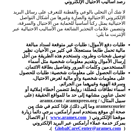
رصد أساليب الاحتيال الإلكتروني
لا شك أن التحلي بالوعي والفطنة للتعرف على رسائل البريد
الإلكتروني الاحتيالية والضارة وغيرها من أشكال التواصل
الاحتيالية يمثل ركناً أساسياً للحماية من الاحتيال والسرقة،
وتتضمن علامات التحذير الشائعة من الأساليب الاحتيالية عبر
الإنترنت ما يلي:
طلبات دفع الأموال:
طلبات غير متوقعة لسداد مبالغة
مالية تحمل طابعاً مستعجلاً، في كثير من الأحيان، نظير
توصيل شحنات وطرود، وتستخدم هذه الطريقة من أجل
إرسال الأموال وتقديم معلومات شخصية مثل أسماء
المستخدمين وكلمات المرور وتفاصيل بطاقة الائتمان.
طلبات الحصول على معلومات شخصية:
طلبات للحصول
على معلومات شخصية و/أو مالية لغرض الاحتيال،
وسرقة الهوية وغيرهما من الجرائم.
أسماء نطاقات مُضلِّلة:
روابط تتضمن أخطاء إملائية أو
تحمل عناوين مشابهة إلى حد ما للمواقع الحقيقة (على
سبيل المثال: aramx.com / aramxpress.org /
aramexcourier وما إلى ذلك). فإذا كنتم في شك من
صحة أي موقع يستخدم اسم أرامكس، يرجى دائماً زيارة
موقعنا الإلكتروني (
www.aramex.com
) أو الاتصال
بمركز خدمة عملاء أرامكس عبر البريد الإلكتروني
).
GlobalCareCenter@aramex.com
(