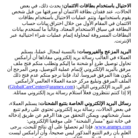
الاحتيال باستخدام بطاقات الائتمان:
يحدث ذلك، في بعض
الحالات، عند فقدان بطاقة الائتمان أو سرقتها من قبل شخص
يقوم باستخدامها، وتتم عمليات الاحتيال باستخدام بطاقات
الائتمان في المقام الأول من خلال اختراق بيانات حساب
البطاقة في سياق الاستخدام المعتاد. وغالباً ما تُستخدم بيانات
البطاقات المسروقة لمحاولة إتمام عمليات شراء احتيالية عبر
الإنترنت.
البريد المزعج والفيروسات:
بالنسبة لمجال عملنا، يستلم
العملاء في الغالب رسالة بريد إلكتروني مفاداها أن أرامكس
تحاول توصيل طردٍ أو شحنة ما إليكم وتطلب منكم فتح ملف
مرفق بالبريد الإلكتروني لإتمام عملية التوصيل، ومن المرجح أن
يكون هذا المرفق فيروساً. لذا، فإننا نرجو منكم عدم فتح ذلك
الملف المرفق وتبليغ مركز خدمة العملاء العالمي لأرامكس
عبر البريد الإلكتروني التالي: (
GlobalCareCenter@aramex.com
)
إلا إذا كنتم تنتظرون فعلاً استلام رسالة بريد إلكتروني مماثلة.
رسائل البريد الإلكتروني الخاصة بتتبع الشحن
ات
:
يستلم العملاء،
في بعض الحالات، رسالة بريد إلكتروني تحتوي على رقم تتبع
مسار شحناتهم، ويمكن التحقق من هذا الرقم عن طريق إدخاله
في خانة تتبع "مسار الشحنة" على موقعنا الإلكتروني:
www.aramex.com
. فإذا لم تحصلوا على أي نتائج للبحث، يرجى
العلم بأن رقم التتبع المذكور ليس صحيحاً، وأن أرامكس ليست