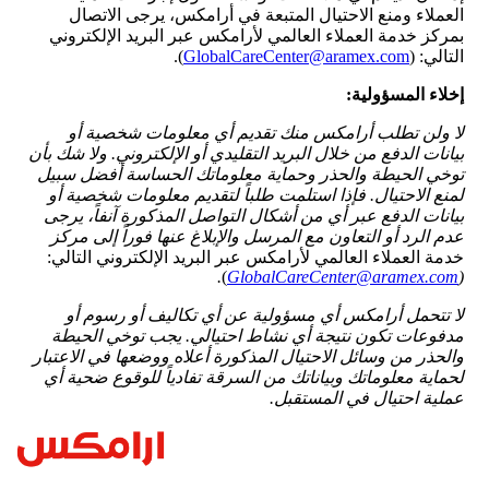
العملاء ومنع الاحتيال المتبعة في أرامكس، يرجى الاتصال
بمركز خدمة العملاء العالمي لأرامكس عبر البريد الإلكتروني
التالي: (
GlobalCareCenter@aramex.com
).
إخلاء المسؤولية:
لا ولن تطلب أرامكس منك تقديم أي معلومات شخصية أو
بيانات الدفع من خلال البريد التقليدي أو الإلكتروني. ولا شك بأن
توخي الحيطة والحذر وحماية معلوماتك الحساسة أفضل سبيل
لمنع الاحتيال. فإذا استلمت طلباً لتقديم معلومات شخصية أو
بيانات الدفع عبر أي من أشكال التواصل المذكورة آنفاً، يرجى
عدم الرد أو التعاون مع المرسل والإبلاغ عنها فوراً إلى مركز
خدمة العملاء العالمي لأرامكس عبر البريد الإلكتروني التالي:
.
)
GlobalCareCenter@aramex.com
(
لا تتحمل أرامكس أي مسؤولية عن أي تكاليف أو رسوم أو
مدفوعات تكون نتيجة أي نشاط احتيالي.
يجب توخي الحيطة
والحذر من وسائل الاحتيال المذكورة أعلاه ووضعها في الاعتبار
لحماية معلوماتك وبياناتك من السرقة تفادياً للوقوع ضحية أي
عملية احتيال في المستقبل.