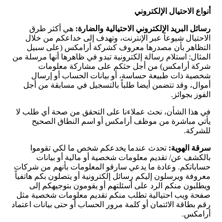
أنواع الاحتيال
الإلكتروني
رسائل البريد الإلكتروني الاحتيالية والضارة:
هي أكثر طرق
الاحتيال شيوعاً عبر الإنترنت، وتهدف إلى خداعكم من خلال
التظاهر بأن مصدرها معروف كشركة أرامكس (على سبيل
المثال: استلام رسالة إلكترونية تبدو في ظاهرها أنها مرسلة من
شركة أرامكس) من أجل حثكم على مشاركة معلومات
شخصية ذات طبيعة حساسة، أو بيانات الحساب أو إرسال
أموال، وقد تتضمن أيضا طلباً بالتسجيل في مسابقة من أجل
الفوز بجوائز.
في هذا الشأن، نحث عملاءنا على التحقق من صحة أي طلب لا
يأتي مباشرة من موظف أرامكس أو اسم النطاق الصحيح
للشركة.
سرقة الهوية:
تحدث عندما يخدعكم شخص ما لكي تقوموا
بالكشف عن/ تقديم معلومات شخصية أو مالية أو بيانات
حساباتكم. وعادة ما يدعي سارقو المعلومات بأنهم من شركات
معروفة ويرسلون إليكم رسائل إلكترونية أو يتصلون بكم هاتفياً
ويطلبون منكم الرد على أسئلتهم أو يقومون بتوجيهكم إلى
صفحة ويب احتيالية تطلب منكم تقديم معلومات شخصية مثل
رقم بطاقة الائتمان أو كلمة مرور الحساب أو حتى بيانات اعتماد
أرامكس.