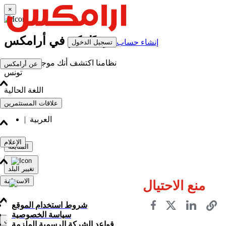
×
مرحبًا بكم في أرامكس
إنشاء حساب
تسجيل الدخول
نظامنا اكتشف أنك موجود حاليًا في
عن أرامكس
تونس
اللغة الحالية
علاقات المستثمرين
English
العربية
|
الإعلام
المتابعة
تغيير البلد
الاستدامة
منع الاحتيال
شروط استخدام الموقع
سياسة الخصوصية
الامتياز التجاري
قواعد الشركة الرسمية الملزمة