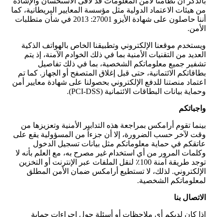
بالذكر أن نظامنا لأمن المعلومات قد لاقى الاستحسان والإشادة
من هيئات الاعتماد الدولية مثل مؤسسة المعايير البريطانية، كما
أننا حاصلون على شهادة الأيزو 27001: 2013 في شأن متطلبات
الأمن.
ويستخدم موقعنا الإلكتروني وتطبيقنا الخاص بالهواتف الذكية
العديد من التقنيات الأمنية بما في ذلك الخوادم الآمنة، إذ يتم
تشفير جميع معلوماتكم الشخصية، بما في ذلك تفاصيل
بطاقاتكم الائتمانية، حتى قبل إغلاق المتصفح أو الجهاز. كما تم
اعتماد منصتنا للدفع الإلكتروني بحصولنا على شهادة معايير أمن
وحماية بيانات البطاقات الائتمانية (PCI-DSS).
واجباتكم
بينما تقوم أرامكس بمراجعة هذه التدابير الأمنية وتعزيزها من
وقت لآخر حسب الضرورة، إلا أن جزءاً من المسؤولية يقع على
عاتقكم في حماية معلوماتكم مثل بيانات تسجيل الدخول
وكلمات المرور من أي استخدام غير مصرح به، مع العلم بأنه لا
توجد طريقة آمنة 100٪ لنقل الملفات عبر الإنترنت أو التخزين
الإلكتروني. لذلك، لا تستطيع أرامكس ضمان الأمن المطلق
لمعلوماتكم الشخصية.
الاتصال بنا
إذا كان لديكم أي ملاحظات أو أسئلة حول إجراءات حماية