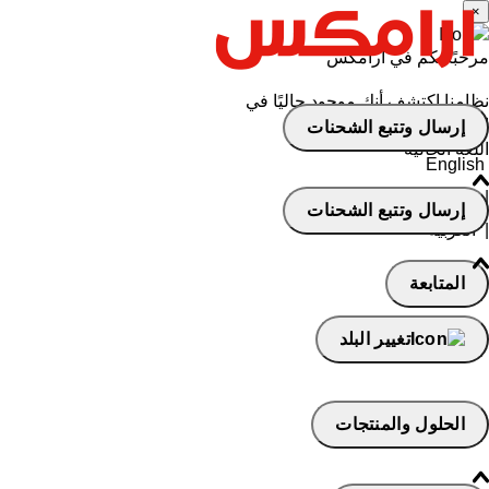
×
مرحبًا بكم في أرامكس
نظامنا اكتشف أنك موجود حاليًا في
البحرين
إرسال وتتبع الشحنات
اللغة الحالية
English
|
العربيه - انثى
إرسال وتتبع الشحنات
|
العربيه
المتابعة
تغيير البلد
الحلول والمنتجات