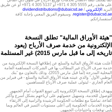
على هاتف رقم 5555 305 4 971+ أو 5137 305 4 971+ أو عن طريق
البريد
الإلكتروني dividendistributions@dubaicsd.ae
/
register@dubaicsd.ae
، وسيقوم الفريق المعني بإجابة كافة
استفساراتكم.
"هيئة الأوراق المالية" تطلق النسخة
الإلكترونية من خدمة صرف الأرباح
(يعود
تاريخه إلى ما قبل مارس 2015)
غير المستلمة
أعلنت هيئة الأرواق المالية والسلع عن إطلاقها النسخة الإلكترونية من
خدمة صرف الأرباح غير المطالب بها في الشركات المساهمة العامة
المحلية المدرجة (لما قبل مارس 2015)، وذلك بالتعاون مع "بنك
أبوظبي الأول" والذي عينته هيئة الأرواق المالية والسلع - في فبراير من
العام الجاري - ليتولى عملية صرف الأرباح للمساهمين.
ويهدف إطلاق النسخة الإلكترونية إلى تنويع القنوات أمام الجمهور
للوصول للخدمة، وتسهيل حصولهم على أرباحهم بشكل أسرع وأكثر
كفاءة، تماشيًا مع تطلعات الحكومة الرشيدة والرامية إلى الارتقاء
بجودة الخدمات الحكومية إلى أعلى مستويات التميز في العالم وبما
يلبي توقعات واحتياجات الجمهور.