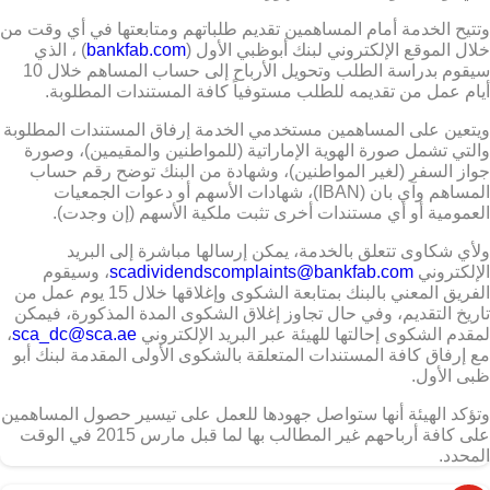
وتتيح الخدمة أمام المساهمين تقديم طلباتهم ومتابعتها في أي وقت من
خلال الموقع الإلكتروني لبنك أبوظبي الأول (
bankfab.com
) ، الذي
سيقوم بدراسة الطلب وتحويل الأرباح إلى حساب المساهم خلال 10
أيام عمل من تقديمه للطلب مستوفياً كافة المستندات المطلوبة.
ويتعين على المساهمين مستخدمي الخدمة إرفاق المستندات المطلوبة
والتي تشمل صورة الهوية الإماراتية (للمواطنين والمقيمين)، وصورة
جواز السفر (لغير المواطنين)، وشهادة من البنك توضح رقم حساب
المساهم وآي بان (IBAN)، شهادات الأسهم أو دعوات الجمعيات
العمومية أو أي مستندات أخرى تثبت ملكية الأسهم (إن وجدت).
ولأي شكاوى تتعلق بالخدمة، يمكن إرسالها مباشرة إلى البريد
الإلكتروني
scadividendscomplaints@bankfab.com
، وسيقوم
الفريق المعني بالبنك بمتابعة الشكوى وإغلاقها خلال 15 يوم عمل من
تاريخ التقديم، وفي حال تجاوز إغلاق الشكوى المدة المذكورة، فيمكن
لمقدم الشكوى إحالتها للهيئة عبر البريد الإلكتروني
sca_dc@sca.ae
،
مع إرفاق كافة المستندات المتعلقة بالشكوى الأولى المقدمة لبنك أبو
ظبى الأول.
وتؤكد الهيئة أنها ستواصل جهودها للعمل على تيسير حصول المساهمين
على كافة أرباحهم غير المطالب بها لما قبل مارس 2015 في الوقت
المحدد.