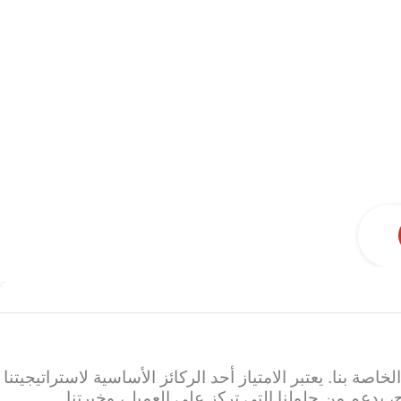
صة بنا. يعتبر الامتياز أحد الركائز الأساسية لاستراتيجيتنا
ح، بدعم من حلولنا التي تركز على العميل، وخبرتنا