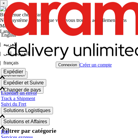
×
Bienvenue chez Aramex
Notre système a détecté que vous vous trouvez actuellement dans
Maroc
Langue actuelle
English
|
العربيه
|
العربيه - انثى
|
français
Créer un compte
Connexion
Expédier
Continuer
Expédier et Suivre
Changer de pays
Expédier un envoi
Track a Shipment
Suivi du Fret
Solutions Logistiques
Solutions et Affaires
Filtrer par catégorie
Fret
Services express