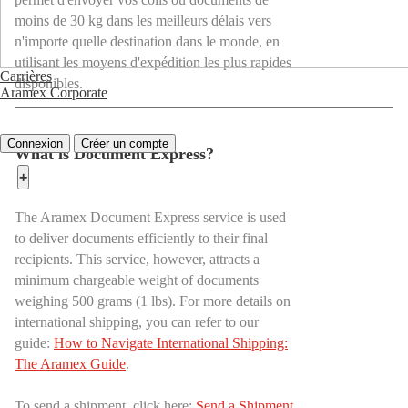
moins de 30 kg dans les meilleurs délais vers
n'importe quelle destination dans le monde, en
utilisant les moyens d'expédition les plus rapides
Carrières
disponibles.
Aramex Corporate
Connexion
Créer un compte
What is Document Express?
+
The Aramex Document Express service is used
to deliver documents efficiently to their final
recipients. This service, however, attracts a
minimum chargeable weight of documents
weighing 500 grams (1 lbs). For more details on
international shipping, you can refer to our
guide:
How to Navigate International Shipping:
The Aramex Guide
.
To send a shipment, click here:
Send a Shipment