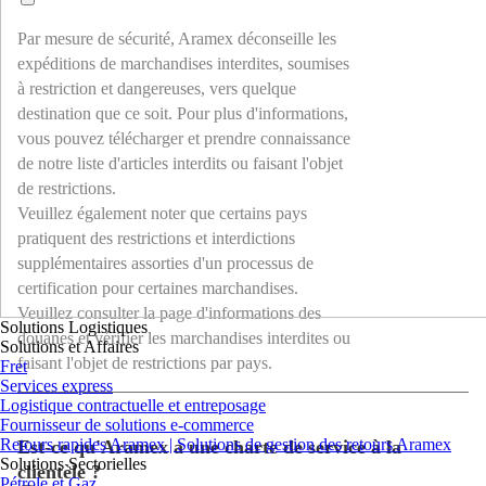
Par mesure de sécurité, Aramex déconseille les
expéditions de marchandises interdites, soumises
à restriction et dangereuses, vers quelque
destination que ce soit. Pour plus d'informations,
vous pouvez télécharger et prendre connaissance
de notre liste d'articles interdits ou faisant l'objet
de restrictions.
Veuillez également noter que certains pays
pratiquent des restrictions et interdictions
supplémentaires assorties d'un processus de
certification pour certaines marchandises.
Veuillez consulter la page d'informations des
Solutions Logistiques
douanes et vérifier les marchandises interdites ou
Solutions et Affaires
faisant l'objet de restrictions par pays.
Fret
Services express
Logistique contractuelle et entreposage
Fournisseur de solutions e-commerce
Retours rapides Aramex | Solutions de gestion des retours Aramex
Est-ce qu'Aramex a une charte de service à la
Solutions Sectorielles
clientèle ?
Pétrole et Gaz