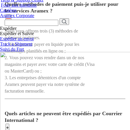
Quelles méthodes de paiement puis-je utiliser pour
Foire aux questions
Carrières
les services Aramex ?
Aramex Corporate
—
Expédier
Nous vous offrons trois (3) méthodes de
Expédier et Suivre
paiement pratiques.
Expédier un envoi
Track a Shipment
1. Vous pouvez payer en liquide pour les
Suivi du Fret
ramassages planifiés en ligne ou ;
2. Vous pouvez vous rendre dans un de nos
magasins et payer avec votre carte de crédit (Visa
ou MasterCard) ou ;
3. Les entreprises détentrices d'un compte
Aramex peuvent payer via notre système de
facturation mensuelle.
Quels articles ne peuvent être expédiés par Courrier
International ?
+