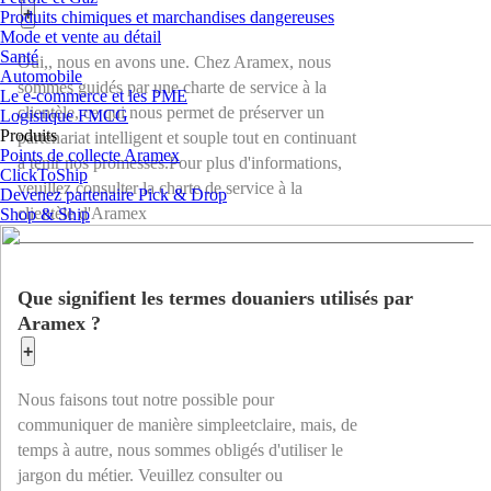
+
Produits chimiques et marchandises dangereuses
Mode et vente au détail
Santé
Oui,
,
nous en avons une. Chez Aramex, nous
Automobile
sommes guidés par une charte de service à la
Le e-commerce et les PME
clientèle, ce qui nous permet de préserver un
Logistique FMCG
Produits
partenariat intelligent et souple tout en continuant
Points de collecte Aramex
à tenir nos promesses.
Pour plus d'informations,
ClickToShip
veuillez consulter la charte de service à la
Devenez partenaire Pick & Drop
clientèle d'Aramex
Shop & Ship
Que signifient les termes douaniers utilisés par
Aramex ?
+
Nous faisons tout notre possible pour
communiquer de manière simple
et
claire, mais, de
temps à autre, nous sommes obligés d'utiliser le
jargon du métier. Veuillez consulter ou