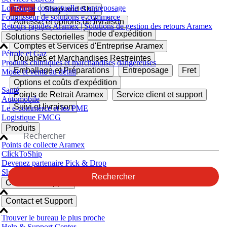
Logistique contractuelle et entreposage
Tous
Shop and Ship
Fournisseur de solutions e-commerce
Adresse et options de livraison
Retours rapides Aramex | Solutions de gestion des retours Aramex
Choisir la bonne méthode d'expédition
Solutions Sectorielles
Comptes et Services d'Entreprise Aramex
Pétrole et Gaz
Douanes et Marchandises Restreintes
Produits chimiques et marchandises dangereuses
Emballage et Préparations
Entreposage
Fret
Mode et vente au détail
Options et coûts d'expédition
Santé
Points de Retrait Aramex
Service client et support
Automobile
Suivi et livraison
Le e-commerce et les PME
Logistique FMCG
Produits
Points de collecte Aramex
ClickToShip
Devenez partenaire Pick & Drop
Shop & Ship
Rechercher
Contact et support
Contact et Support
Trouver le bureau le plus proche
Help & Support Center