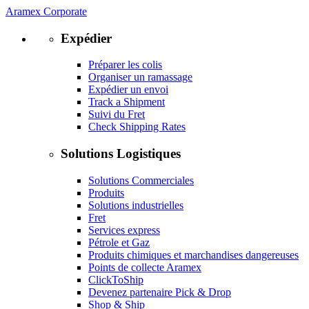
Aramex Corporate
Expédier
Préparer les colis
Organiser un ramassage
Expédier un envoi
Track a Shipment
Suivi du Fret
Check Shipping Rates
Solutions Logistiques
Solutions Commerciales
Produits
Solutions industrielles
Fret
Services express
Pétrole et Gaz
Produits chimiques et marchandises dangereuses
Points de collecte Aramex
ClickToShip
Devenez partenaire Pick & Drop
Shop & Ship