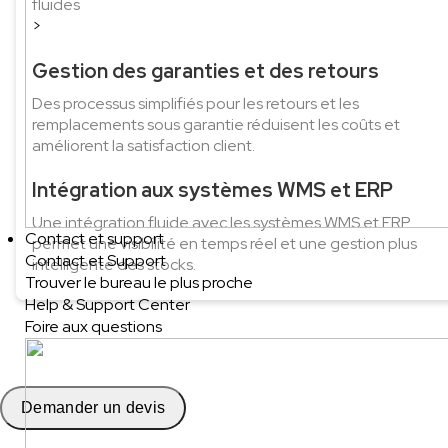
fluides
>
Gestion des garanties et des retours
Des processus simplifiés pour les retours et les
remplacements sous garantie réduisent les coûts et
améliorent la satisfaction client.
Intégration aux systèmes WMS et ERP
Une intégration fluide avec les systèmes WMS et ERP
Contact et support
permet une visibilité en temps réel et une gestion plus
Contact et Support
intelligente des stocks.
Trouver le bureau le plus proche
Help & Support Center
Foire aux questions
Demander un devis