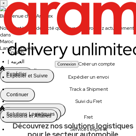
×
Bienvenue chez Aramex
Notre système a détecté que vous vous trouvez actuellement
dans
Maroc
Langue actuelle
English
|
العربيه
Créer un compte
Connexion
|
العربيه - انثى
Expédier
Expédier et Suivre
Expédier un envoi
|
français
Track a Shipment
Continuer
Suivi du Fret
Changer de pays
Solutions Logistiques
Solutions et Affaires
Fret
Découvrez nos solutions logistiques
Services express
pour le secteur automobile