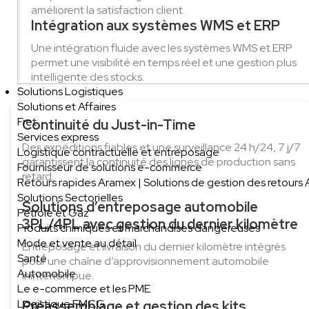
améliorent la satisfaction client.
Intégration aux systèmes WMS et ERP
Une intégration fluide avec les systèmes WMS et ERP
permet une visibilité en temps réel et une gestion plus
intelligente des stocks.
Solutions Logistiques
Solutions et Affaires
Fret
Continuité du Just-in-Time
Services express
Des expéditions fiables et une surveillance 24 h/24, 7 j/7
Logistique contractuelle et entreposage
garantissent la continuité des lignes de production sans
Fournisseur de solutions e-commerce
retard.
Retours rapides Aramex | Solutions de gestion des retours
Solutions Sectorielles
Solutions d’entreposage automobile
Pétrole et Gaz
3PL/4PL avec gestion du dernier kilomètre
Produits chimiques et marchandises dangereuses
Mode et vente au détail
Entreposage et livraison du dernier kilomètre intégrés
Santé
pour une chaîne d’approvisionnement automobile
Automobile
ininterrompue.
Le e-commerce et les PME
Logistique FMCG
Préassemblage et gestion des kits