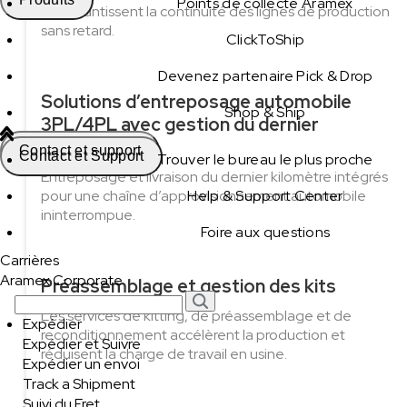
Points de collecte Aramex
j/7 garantissent la continuité des lignes de production
sans retard.
ClickToShip
Devenez partenaire Pick & Drop
Solutions d’entreposage automobile
Shop & Ship
3PL/4PL avec gestion du dernier
kilomètre
Contact et support
Contact et Support
Trouver le bureau le plus proche
Entreposage et livraison du dernier kilomètre intégrés
pour une chaîne d’approvisionnement automobile
Help & Support Center
ininterrompue.
Foire aux questions
Carrières
Aramex Corporate
Préassemblage et gestion des kits
Les services de kitting, de préassemblage et de
Expédier
reconditionnement accélèrent la production et
Expédier et Suivre
réduisent la charge de travail en usine.
Expédier un envoi
Track a Shipment
Suivi du Fret