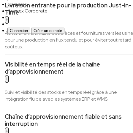
Carrières
Livraison entrante pour la production Just-in-
Aramex Corporate
Time
+
Connexion
Créer un compte
Acheminement fiable des pièces et fournitures vers les usin
pour une production en flux tendu et pour éviter tout retard
coûteux.
Visibilité en temps réel de la chaîne
d’approvisionnement
+
Suivi et visibilité des stocks en temps réel grâce à une
intégration fluide avec les systèmes ERP et WMS.
Chaîne d’approvisionnement fiable et sans
interruption
+