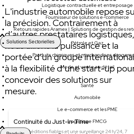
Logistique contractuelle et entreposage
L'industrie automobile repose s
Fournisseur de solutions e-commerce
la précision. Contrairement à
Retours rapides Aramex | Solutions de gestion des re
d’autres prestataires logistiques
Solutions Sectorielles
nous allions la puissance et la
Pétrole et Gaz
portée d’un groupe internationa
Produits chimiques et marchandises dangere
à la flexibilité d’une start-up pou
Mode et vente au détail
concevoir des solutions sur
Santé
mesure.
Automobile
Le e-commerce et les PME
Continuité du Just-in-Time
Logistique FMCG
Des expéditions fiables et une surveillance 24 h/24, 7
Produits