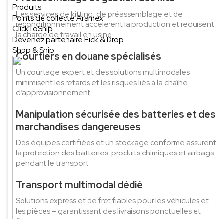
Produits
Les services de kitting, de préassemblage et de
Points de collecte Aramex
reconditionnement accélèrent la production et réduisent
ClickToShip
la charge de travail en usine.
Devenez partenaire Pick & Drop
Shop & Ship
Courtiers en douane spécialisés
Un courtage expert et des solutions multimodales
minimisent les retards et les risques liés à la chaîne
d’approvisionnement.
Manipulation sécurisée des batteries et des
marchandises dangereuses
Des équipes certifiées et un stockage conforme assurent
la protection des batteries, produits chimiques et airbags
pendant le transport.
Transport multimodal dédié
Solutions express et de fret fiables pour les véhicules et
les pièces – garantissant des livraisons ponctuelles et