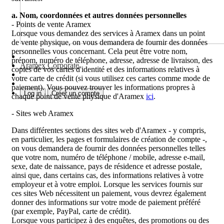
a. Nom, coordonnées et autres données personnelles
- Points de vente Aramex
Lorsque vous demandez des services à Aramex dans un point
de vente physique, on vous demandera de fournir des données
personnelles vous concernant. Cela peut être votre nom,
prénom, numéro de téléphone, adresse, adresse de livraison, des
Aramex Corporate
copies de vos cartes d'identité et des informations relatives à
votre carte de crédit (si vous utilisez ces cartes comme mode de
paiement). Vous pouvez trouver les informations propres à
Log in
Créer un compte
chaque point de vente physique d'Aramex
ici
.
- Sites web Aramex
Dans différentes sections des sites web d'Aramex - y compris,
en particulier, les pages et formulaires de création de compte -,
on vous demandera de fournir des données personnelles telles
que votre nom, numéro de téléphone / mobile, adresse e-mail,
sexe, date de naissance, pays de résidence et adresse postale,
ainsi que, dans certains cas, des informations relatives à votre
employeur et à votre emploi. Lorsque les services fournis sur
ces sites Web nécessitent un paiement, vous devrez également
donner des informations sur votre mode de paiement préféré
(par exemple, PayPal, carte de crédit).
Lorsque vous participez à des enquêtes, des promotions ou des