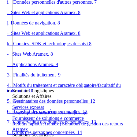
i. Données personnelles d'autres personnes. 7
- Sites Web et applications Aramex. 8
j. Données de navigation. 8
- Sites Web et applications Aramex. 8
k. Cookies, SDK et technologies de suivi 8
- Sites Web Aramex. 8
- Applications Aramex. 9
3. Finalités du traitement 9
4. Motifs du traitement et caractère obligatoire/facultatif du
Solutions Logistiques
traitement 10
Solutions et Affaires
5. Destinataires des données personnelles 12
Fret
Services express
6. Transfert des données personnelles 13
Logistique contractuelle et entreposage
Fournisseur de solutions e-commerce
7. Conservation des données personnelles 13
Retours rapides Aramex | Solutions de gestion des retours
Aramex
8. Droits des personnes concernées 14
Solutions Sectorielles