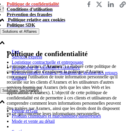
Politique de confidentialité
Conditions d'utilisation
Solutions Logistiques
Prévention des fraudes
Politique relative aux cookies
Politique SDK
Solutions et Affaires
Fret
Politique de confidentialité
Services express
Logistique contractuelle et entreposage
Le groupe Aramex (“
Aramex
”) a élaboré cette politique de
Fournisseur de solutions e-commerce
confidentialité afin d'expliquer la politique d'Aramex
Retours rapides Aramex | Solutions de gestion des retours
concernant l'utilisation de toute information personnelle qu'il
Aramex
recueille sur les clients d'Aramex et les utilisateurs d'autres
services fournis par Aramex (tels que les sites Web et les
Solutions Sectorielles
applications d'Aramex). L'objectif de cette politique de
confidentialité est de permettre à ces clients et utilisateurs de
comprendre comment leurs informations personnelles peuvent
être traitées par Aramex, ainsi que les droits dont ils disposent
Pétrole et Gaz
en ce qui concerne leurs informations personnelles.
Produits chimiques et marchandises dangereuses
Mode et vente au détail