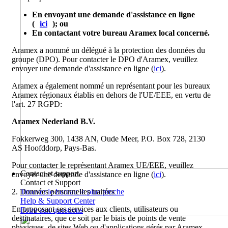
En envoyant une demande d'assistance en ligne
(
ici
); ou
En contactant votre bureau Aramex local concerné.
Aramex a nommé un délégué à la protection des données du
groupe (DPO). Pour contacter le DPO d'Aramex, veuillez
envoyer une demande d'assistance en ligne (
ici
).
Aramex a également nommé un représentant pour les bureaux
Aramex régionaux établis en dehors de l'UE/EEE, en vertu de
l'art. 27 RGPD:
Aramex Nederland B.V.
Fokkerweg 300, 1438 AN, Oude Meer, P.O. Box 728, 2130
AS Hoofddorp, Pays-Bas.
Pour contacter le représentant Aramex UE/EEE, veuillez
Contact et support
envoyer une demande d'assistance en ligne (
ici
).
Contact et Support
Trouver le bureau le plus proche
2. Données personnelles traitées
Help & Support Center
En proposant ses services aux clients, utilisateurs ou
Foire aux questions
destinataires, que ce soit par le biais de points de vente
physiques, de sites Web ou d'applications gérés par Aramex