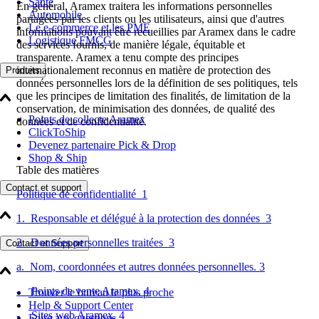
Santé
En général, Aramex traitera les informations personnelles
Automobile
partagées par les clients ou les utilisateurs, ainsi que d'autres
Le e-commerce et les PME
informations pouvant être recueillies par Aramex dans le cadre
Logistique FMCG
des services fournis, de manière légale, équitable et
transparente. Aramex a tenu compte des principes
internationalement reconnus en matière de protection des
Produits
données personnelles lors de la définition de ses politiques, tels
que les principes de limitation des finalités, de limitation de la
conservation, de minimisation des données, de qualité des
Points de collecte Aramex
données et de confidentialité.
ClickToShip
Devenez partenaire Pick & Drop
Shop & Ship
Table des matières
Contact et support
Politique de confidentialité 1
1. Responsable et délégué à la protection des données 3
2. Données personnelles traitées 3
Contact et Support
a. Nom, coordonnées et autres données personnelles. 3
- Points de vente Aramex. 4
Trouver le bureau le plus proche
Help & Support Center
- Sites web Aramex. 4
Foire aux questions