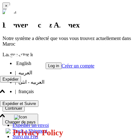
×
Bienvenue chez Aramex
Notre système a détecté que vous vous trouvez actuellement dans
Maroc
Langue actuelle
English
Créer un compte
Log in
|
العربيه
Expédier
|
العربيه - انثى
|
français
Expédier et Suivre
Continuer
Changer de pays
Expédier un envoi
Track a Shipment
Privacy Policy
Suivi du Fret