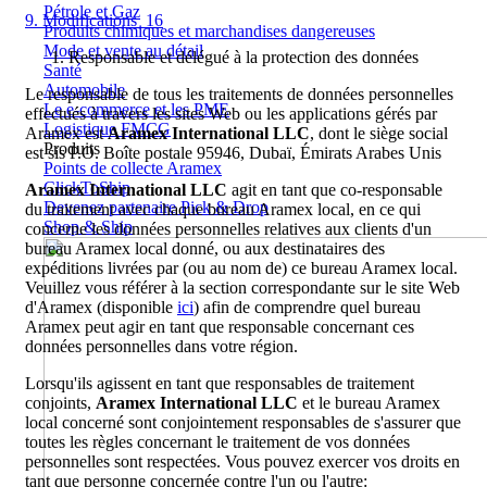
Pétrole et Gaz
9. Modifications 16
Produits chimiques et marchandises dangereuses
Mode et vente au détail
Responsable et délégué à la protection des données
Santé
Automobile
Le responsable de tous les traitements de données personnelles
Le e-commerce et les PME
effectués à travers les sites Web ou les applications gérés par
Logistique FMCG
Aramex est
Aramex International LLC
, dont le siège social
Produits
est sis P.O. Boîte postale 95946, Dubaï, Émirats Arabes Unis
Points de collecte Aramex
ClickToShip
Aramex International LLC
agit en tant que co-responsable
Devenez partenaire Pick & Drop
du traitement avec chaque bureau Aramex local, en ce qui
Shop & Ship
concerne les données personnelles relatives aux clients d'un
bureau Aramex local donné, ou aux destinataires des
expéditions livrées par (ou au nom de) ce bureau Aramex local.
Veuillez vous référer à la section correspondante sur le site Web
d'Aramex (disponible
ici
) afin de comprendre quel bureau
Aramex peut agir en tant que responsable concernant ces
données personnelles dans votre région.
Lorsqu'ils agissent en tant que responsables de traitement
conjoints,
Aramex International LLC
et le bureau Aramex
local concerné sont conjointement responsables de s'assurer que
toutes les règles concernant le traitement de vos données
personnelles sont respectées. Vous pouvez exercer vos droits en
tant que personne concernée contre l'un ou l'autre: